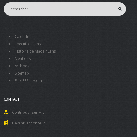
Calendrier
Effectif RC Lens
Histoire de MadeInLens
Mentions
Archives
Sitemap
Flux RSS
|
Atom
CONTACT
Contribuer sur MiL
Devenir annonceur