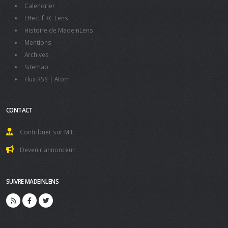
Calendrier
Effectif RC Lens
Histoire de MadeInLens
Mentions
Archives
Sitemap
Flux RSS
|
Atom
CONTACT
Contribuer sur MiL
Devenir annonceur
SUIVRE MADEINLENS