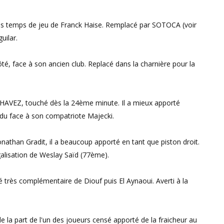
des temps de jeu de Franck Haise. Remplacé par SOTOCA (voir
uilar.
ôté, face à son ancien club. Replacé dans la charnière pour la
 CHAVEZ, touché dès la 24ème minute. Il a mieux apporté
u face à son compatriote Majecki.
Jonathan Gradit, il a beaucoup apporté en tant que piston droit.
galisation de Weslay Saïd (77ème).
lé très complémentaire de Diouf puis El Aynaoui. Averti à la
de la part de l'un des joueurs censé apporté de la fraicheur au