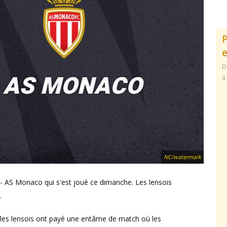
e
D
à
NC/watermark
- AS Monaco qui s'est joué ce dimanche. Les lensois
.
 les lensois ont payé une entâme de match où les