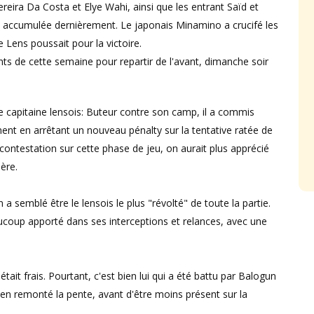
ira Da Costa et Elye Wahi, ainsi que les entrant Saïd et
 accumulée dernièrement. Le japonais Minamino a crucifé les
e Lens poussait pour la victoire.
nts de cette semaine pour repartir de l'avant, dimanche soir
 capitaine lensois: Buteur contre son camp, il a commis
mment en arrêtant un nouveau pénalty sur la tentative ratée de
ontestation sur cette phase de jeu, on aurait plus apprécié
ère.
 a semblé être le lensois le plus "révolté" de toute la partie.
eaucoup apporté dans ses interceptions et relances, avec une
tait frais. Pourtant, c'est bien lui qui a été battu par Balogun
ien remonté la pente, avant d'être moins présent sur la