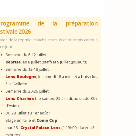
Programme de la préparation
stivale 2026
ates de la reprise, matchs amicaux et tournois connus
 ce jour.
Semaine du 6-12 juillet :
Reprise
les 8 juillet (staff) et 9 juillet (joueurs)
Semaine du 13-18 juillet :
Lens-Boulogne
, le samedi 18 à midi et à huis-clos,
à la Gaillette
Semaine du 20-26 juillet :
Lens-Charleroi
, le samedi 25 à midi, au stade Blin
d'Avion
Du 28 juillet au 1er août :
Stage en Italie et
Como Cup
mar.28 :
Crystal Palace-Lens
(à 19h00, durée 45
minutes)