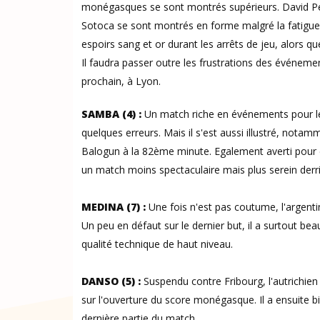
monégasques se sont montrés supérieurs. David Pere
Sotoca se sont montrés en forme malgré la fatigue
espoirs sang et or durant les arrêts de jeu, alors qu
Il faudra passer outre les frustrations des événeme
prochain, à Lyon.
SAMBA (4) :
Un match riche en événements pour le
quelques erreurs. Mais il s'est aussi illustré, nota
Balogun à la 82ème minute. Egalement averti pour c
un match moins spectaculaire mais plus serein derri
MEDINA (7) :
Une fois n'est pas coutume, l'argentin
Un peu en défaut sur le dernier but, il a surtout b
qualité technique de haut niveau.
DANSO (5) :
Suspendu contre Fribourg, l'autrichien é
sur l'ouverture du score monégasque. Il a ensuite b
dernière partie du match.