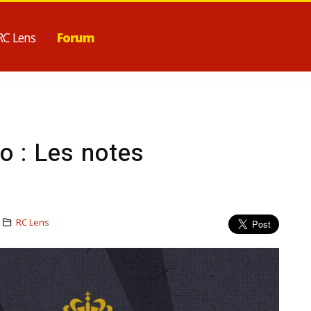
RC Lens
Forum
 : Les notes
RC Lens