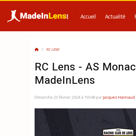
Accueil
Actualité
RC LENS
RC Lens - AS Monaco
MadeInLens
Dimanche 25 février 2024 à 15h48 par
Jacques Hannaud