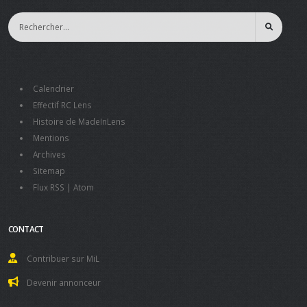
Calendrier
Effectif RC Lens
Histoire de MadeInLens
Mentions
Archives
Sitemap
Flux RSS
|
Atom
CONTACT
Contribuer sur MiL
Devenir annonceur