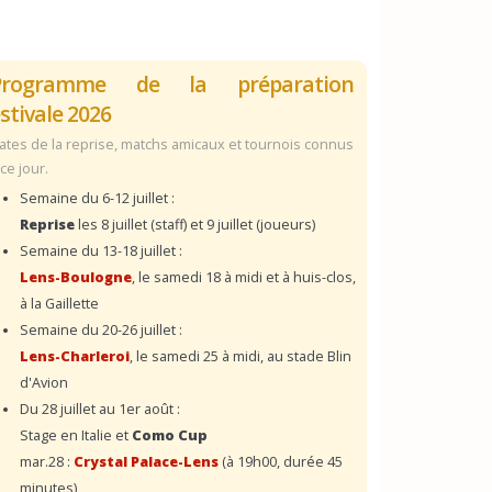
Programme de la préparation
stivale 2026
ates de la reprise, matchs amicaux et tournois connus
 ce jour.
Semaine du 6-12 juillet :
Reprise
les 8 juillet (staff) et 9 juillet (joueurs)
Semaine du 13-18 juillet :
Lens-Boulogne
, le samedi 18 à midi et à huis-clos,
à la Gaillette
Semaine du 20-26 juillet :
Lens-Charleroi
, le samedi 25 à midi, au stade Blin
d'Avion
Du 28 juillet au 1er août :
Stage en Italie et
Como Cup
mar.28 :
Crystal Palace-Lens
(à 19h00, durée 45
minutes)