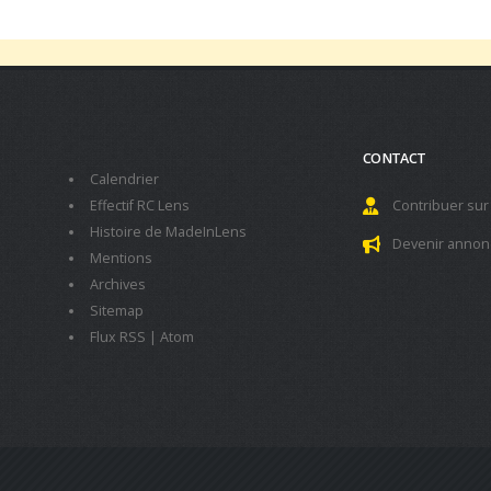
CONTACT
Calendrier
Effectif RC Lens
Contribuer sur
Histoire de MadeInLens
Devenir annon
Mentions
Archives
Sitemap
Flux RSS
|
Atom