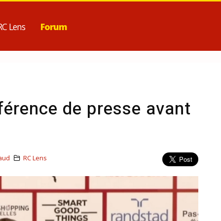
RC Lens
Forum
férence de presse avant
aud
RC Lens