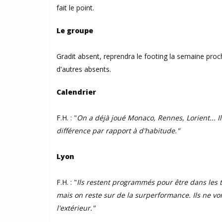
fait le point.
Le groupe
Gradit absent, reprendra le footing la semaine pro
d'autres absents.
Calendrier
F.H. : "
On a déjà joué Monaco, Rennes, Lorient... Il 
différence par rapport à d'habitude
."
Lyon
F.H. : "
Ils restent programmés pour être dans les t
mais on reste sur de la surperformance
.
Ils ne v
l'extérieur.
"