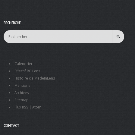
RECHERCHE
Calendrier
Effectif RC Lens
Histoire de MadeInLens
Mentions
Archives
Sitemap
Flux RSS
|
Atom
CONTACT