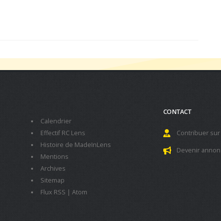
CONTACT
Calendrier
Effectif RC Lens
Contribuer sur
Histoire de MadeInLens
Devenir annon
Mentions
Archives
Sitemap
Flux RSS
|
Atom