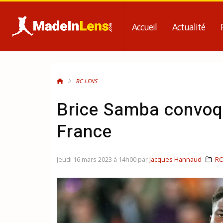
Accueil
Actualité
RC LENS
Brice Samba convoqu
France
Jeudi 16 mars 2023 à 14h00 par
Jacques Hannaud
RC