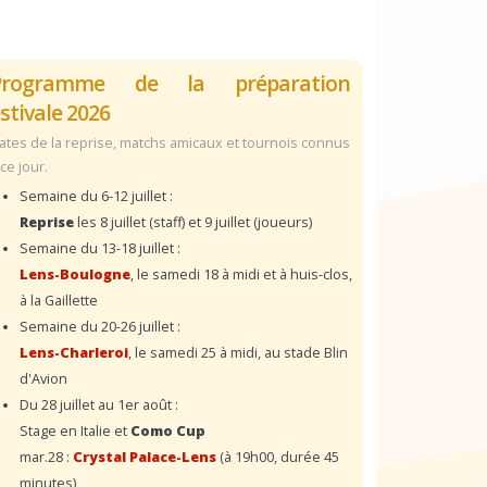
Programme de la préparation
stivale 2026
ates de la reprise, matchs amicaux et tournois connus
 ce jour.
Semaine du 6-12 juillet :
Reprise
les 8 juillet (staff) et 9 juillet (joueurs)
Semaine du 13-18 juillet :
Lens-Boulogne
, le samedi 18 à midi et à huis-clos,
à la Gaillette
Semaine du 20-26 juillet :
Lens-Charleroi
, le samedi 25 à midi, au stade Blin
d'Avion
Du 28 juillet au 1er août :
Stage en Italie et
Como Cup
mar.28 :
Crystal Palace-Lens
(à 19h00, durée 45
minutes)