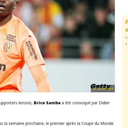
e
D
à
NC/watermark
pporters lensois,
Brice Samba
a été convoqué par Didier
s la semaine prochaine, le premier après la Coupe du Monde.