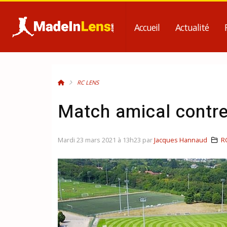
Accueil
Actualité
RC LENS
Match amical contr
Mardi 23 mars 2021 à 13h23 par
Jacques Hannaud
R