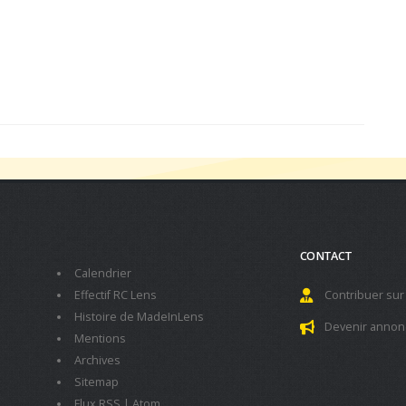
CONTACT
Calendrier
Effectif RC Lens
Contribuer sur
Histoire de MadeInLens
Devenir annon
Mentions
Archives
Sitemap
Flux RSS
|
Atom