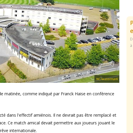
e
D
à
NC/watermark
 de matinée, comme indiqué par Franck Haise en conférence
é dans l'effectif amiénois. Il ne devrait pas être remplacé et
place. Ce match amical devait permettre aux joueurs jouant le
êve internationale.