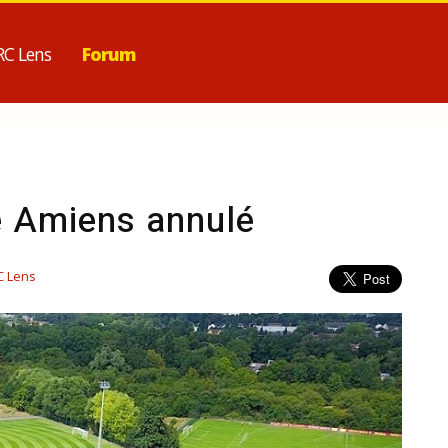
RC Lens
Forum
e Amiens annulé
C Lens