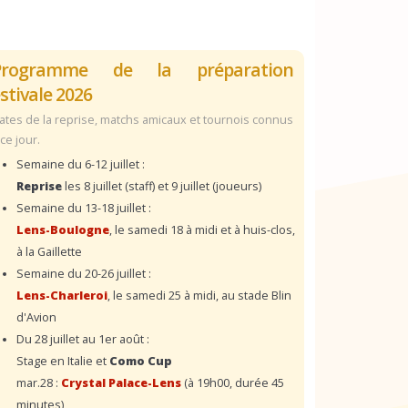
Programme de la préparation
stivale 2026
ates de la reprise, matchs amicaux et tournois connus
 ce jour.
Semaine du 6-12 juillet :
Reprise
les 8 juillet (staff) et 9 juillet (joueurs)
Semaine du 13-18 juillet :
Lens-Boulogne
, le samedi 18 à midi et à huis-clos,
à la Gaillette
Semaine du 20-26 juillet :
Lens-Charleroi
, le samedi 25 à midi, au stade Blin
d'Avion
Du 28 juillet au 1er août :
Stage en Italie et
Como Cup
mar.28 :
Crystal Palace-Lens
(à 19h00, durée 45
minutes)