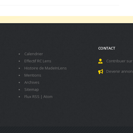
CONTACT
Calendrier
Effectif RC Lens
Contribuer sur
Histoire de MadeInLens
Devenir annon
Mentions
Archives
Sitemap
Flux RSS
|
Atom