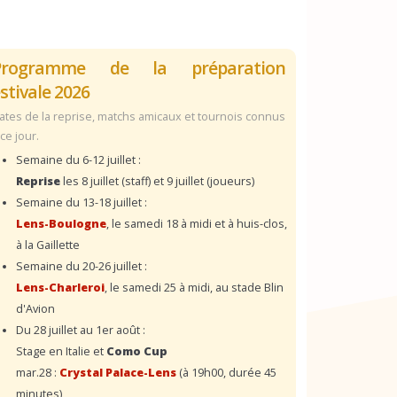
Programme de la préparation
stivale 2026
ates de la reprise, matchs amicaux et tournois connus
 ce jour.
Semaine du 6-12 juillet :
Reprise
les 8 juillet (staff) et 9 juillet (joueurs)
Semaine du 13-18 juillet :
Lens-Boulogne
, le samedi 18 à midi et à huis-clos,
à la Gaillette
Semaine du 20-26 juillet :
Lens-Charleroi
, le samedi 25 à midi, au stade Blin
d'Avion
Du 28 juillet au 1er août :
Stage en Italie et
Como Cup
mar.28 :
Crystal Palace-Lens
(à 19h00, durée 45
minutes)