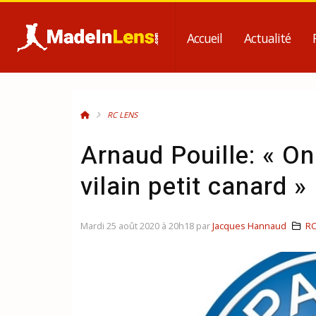
Accueil
Actualité
RC LENS
Arnaud Pouille: « On
vilain petit canard »
Mardi 25 août 2020 à 20h18 par
Jacques Hannaud
RC