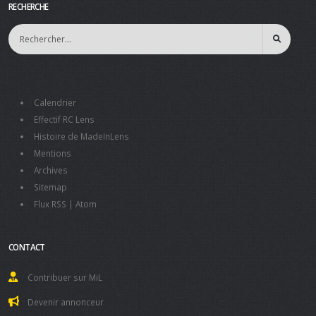
RECHERCHE
Calendrier
Effectif RC Lens
Histoire de MadeInLens
Mentions
Archives
Sitemap
Flux RSS
|
Atom
CONTACT
Contribuer sur MiL
Devenir annonceur