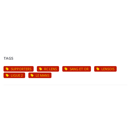
TAGS
SUPPORTERS
RC LENS
SANG ET OR
LENSOIS
LIGUE 2
LE MANS