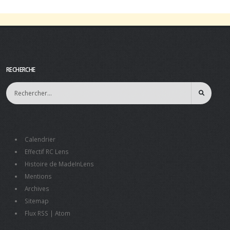
RECHERCHE
Calendrier
Effectif RC Lens
Histoire de MadeInLens
Mentions
Archives
Sitemap
Flux RSS
|
Atom