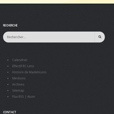
RECHERCHE
Calendrier
Effectif RC Lens
Histoire de MadeInLens
Mentions
Archives
Sitemap
Flux RSS
|
Atom
CONTACT