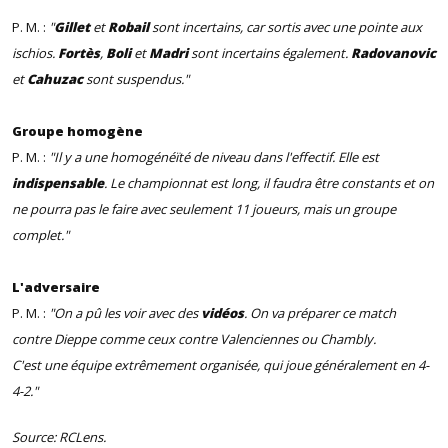
P. M. :
"
Gillet
et
Robail
sont incertains, car sortis avec une pointe aux
ischios.
Fortès
,
Boli
et
Madri
sont incertains également.
Radovanovic
et
Cahuzac
sont suspendus."
Groupe homogène
P. M. :
"Il y a une homogénéïté de niveau dans l'effectif. Elle est
indispensable
. Le championnat est long, il faudra être constants et on
ne pourra pas le faire avec seulement 11 joueurs, mais un groupe
complet."
L'adversaire
P. M. :
"On a pû les voir avec des
vidéos
. On va préparer ce match
contre Dieppe comme ceux contre Valenciennes ou Chambly.
C'est une équipe extrêmement organisée, qui joue généralement en 4-
4-2."
Source: RCLens.