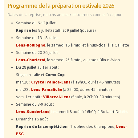
Programme de la préparation estivale 2026
Dates de la reprise, matchs amicaux et tournois connus à ce jour.
Semaine du 6-12 juillet :
Reprise
les 8 juillet (staff) et 9 juillet (joueurs)
Semaine du 13-18 juillet :
Lens-Boulogne
, le samedi 18 à midi et à huis-clos, à la Gaillette
Semaine du 20-26 juillet :
Lens-Charleroi
, le samedi 25 à midi, au stade Blin d'Avion
Du 28 juillet au 1er août :
Stage en Italie et
Como Cup
mar.28 :
Crystal Palace-Lens
(à 19h00, durée 45 minutes)
mar.28 :
Lens-Famalicão
(à 22h00, durée 45 minutes)
sam. 1er août :
Villareal-Lens
(finale, à 20h00, 90 minutes)
Semaine du 3-9 août :
Lens-Sunderland
, le samedi 8 août à 16h00, à Bollaert-Delelis
Dimanche 16 août :
Reprise de la compétition
: Trophée des Champions,
Lens-
PSG