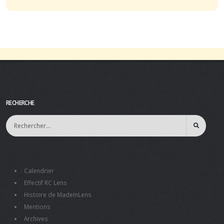
RECHERCHE
Calendrier
Effectif RC Lens
Histoire de MadeInLens
Mentions
Archives