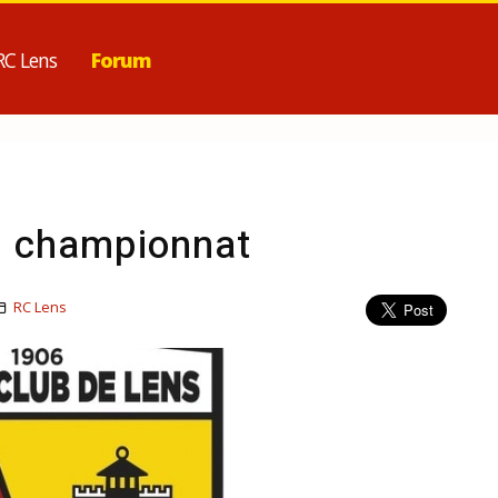
RC Lens
Forum
au championnat
RC Lens