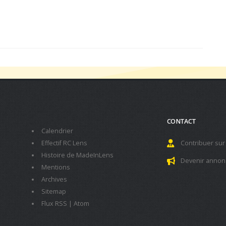
CONTACT
Calendrier
Effectif RC Lens
Contribuer sur
Histoire de MadeInLens
Devenir annon
Mentions
Archives
Sitemap
Flux RSS
|
Atom