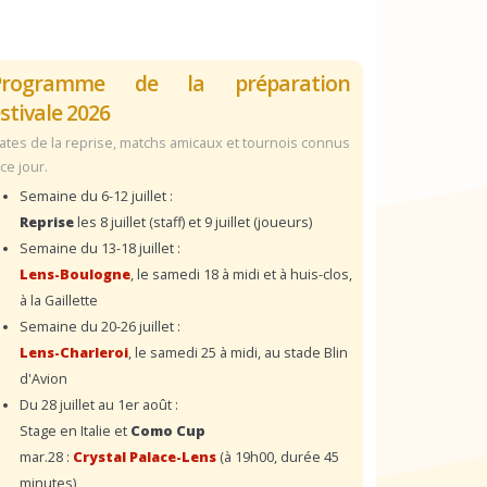
Programme de la préparation
stivale 2026
ates de la reprise, matchs amicaux et tournois connus
 ce jour.
Semaine du 6-12 juillet :
Reprise
les 8 juillet (staff) et 9 juillet (joueurs)
Semaine du 13-18 juillet :
Lens-Boulogne
, le samedi 18 à midi et à huis-clos,
à la Gaillette
Semaine du 20-26 juillet :
Lens-Charleroi
, le samedi 25 à midi, au stade Blin
d'Avion
Du 28 juillet au 1er août :
Stage en Italie et
Como Cup
mar.28 :
Crystal Palace-Lens
(à 19h00, durée 45
minutes)