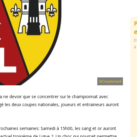
e
D
à
NC/watermark
va ne devoir que se concentrer sur le championnat avec
igé les deux coupes nationales, joueurs et entraineurs auront
 prochaines semaines: Samedi à 15h00, les sang et or auront
 actuel troisième de Ligue 2. Un choc qui pourrait permettre