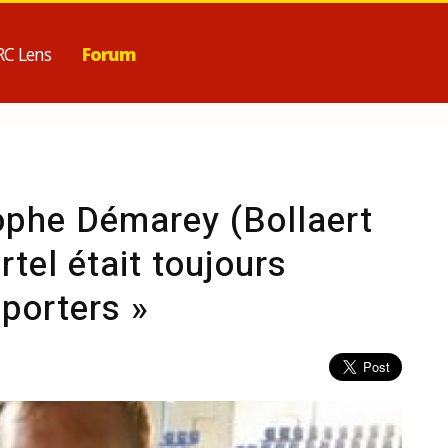
RC Lens
Forum
ophe Démarey (Bollaert
rtel était toujours
porters »