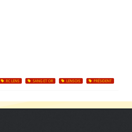
RC LENS
SANG ET OR
LENSOIS
PRÉSIDENT