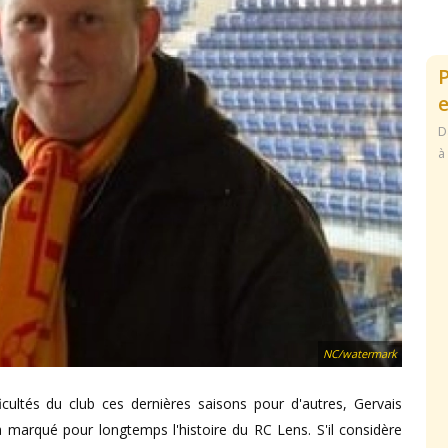
e
D
à
NC/watermark
ficultés du club ces dernières saisons pour d'autres, Gervais
marqué pour longtemps l'histoire du RC Lens. S'il considère