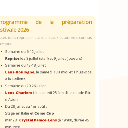
Programme de la préparation
stivale 2026
ates de la reprise, matchs amicaux et tournois connus
 ce jour.
Semaine du 6-12 juillet :
Reprise
les 8 juillet (staff) et 9 juillet (joueurs)
Semaine du 13-18 juillet :
Lens-Boulogne
, le samedi 18 à midi et à huis-clos,
à la Gaillette
Semaine du 20-26 juillet :
Lens-Charleroi
, le samedi 25 à midi, au stade Blin
d'Avion
Du 28 juillet au 1er août :
Stage en Italie et
Como Cup
mar.28 :
Crystal Palace-Lens
(à 19h00, durée 45
minutes)