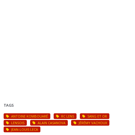
TAGS
ANTOINE KOMBOUARÉ
RC LENS
SANG ET OR
LENSOIS
ALAIN CASANOVA
JÉRÉMY VACHOUX
JEAN-LOUIS LECA