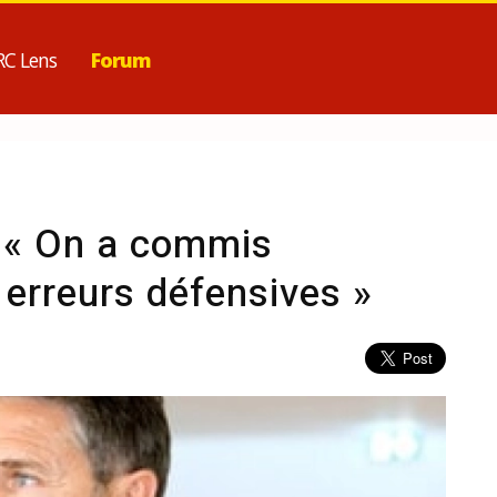
RC Lens
Forum
: « On a commis
 erreurs défensives »