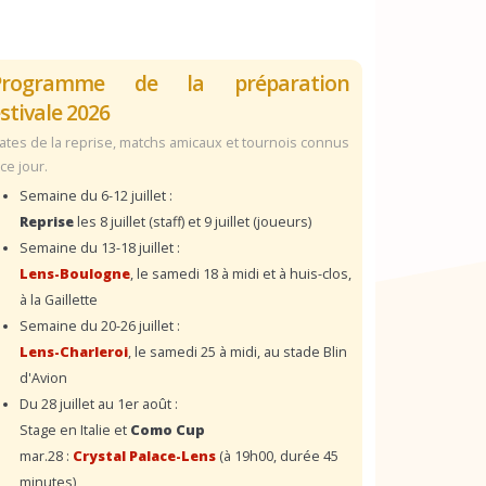
Programme de la préparation
stivale 2026
ates de la reprise, matchs amicaux et tournois connus
 ce jour.
Semaine du 6-12 juillet :
Reprise
les 8 juillet (staff) et 9 juillet (joueurs)
Semaine du 13-18 juillet :
Lens-Boulogne
, le samedi 18 à midi et à huis-clos,
à la Gaillette
Semaine du 20-26 juillet :
Lens-Charleroi
, le samedi 25 à midi, au stade Blin
d'Avion
Du 28 juillet au 1er août :
Stage en Italie et
Como Cup
mar.28 :
Crystal Palace-Lens
(à 19h00, durée 45
minutes)