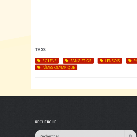
TAGS
RC LENS
SANG ET OR
LENSOIS
PH
NÎMES OLYMPIQUE
RECHERCHE