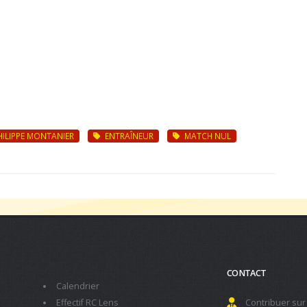
ILIPPE MONTANIER
ENTRAÎNEUR
MATCH NUL
CONTACT
Calendrier
Effectif RC Lens
Contribuer sur