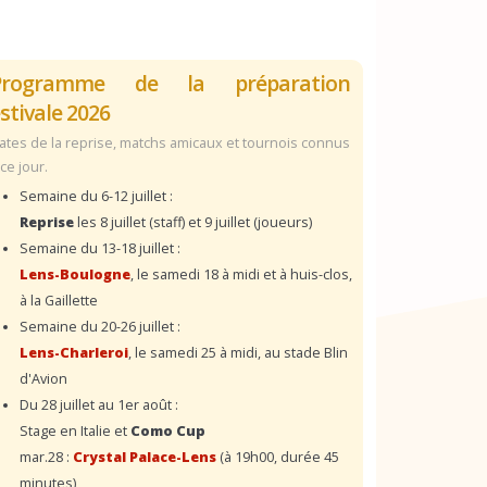
Programme de la préparation
stivale 2026
ates de la reprise, matchs amicaux et tournois connus
 ce jour.
Semaine du 6-12 juillet :
Reprise
les 8 juillet (staff) et 9 juillet (joueurs)
Semaine du 13-18 juillet :
Lens-Boulogne
, le samedi 18 à midi et à huis-clos,
à la Gaillette
Semaine du 20-26 juillet :
Lens-Charleroi
, le samedi 25 à midi, au stade Blin
d'Avion
Du 28 juillet au 1er août :
Stage en Italie et
Como Cup
mar.28 :
Crystal Palace-Lens
(à 19h00, durée 45
minutes)