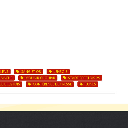
 LENS
SANG ET OR
LENSOIS
AÎNEUR
MOUNIR CHOUIAR
STADE BRESTOIS 29
E BRESTOIS
CONFÉRENCE DE PRESSE
JEUNES