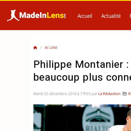
Accueil
Actualité
RC LENS
Philippe Montanier :
beaucoup plus conne
Mardi 25 décembre 2018 à 17h55 par
La Rédaction
R