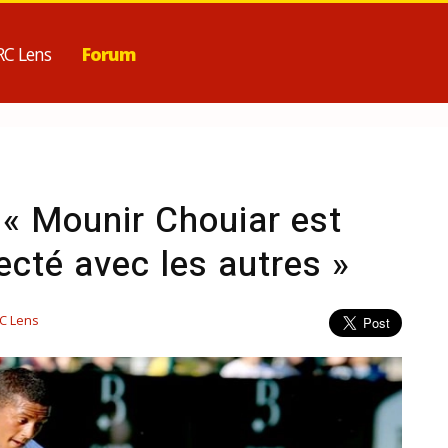
RC Lens
Forum
 « Mounir Chouiar est
cté avec les autres »
C Lens