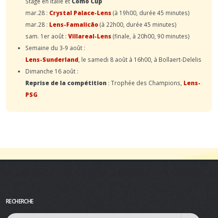
Stage en Italie et
Como Cup
mar.28 :
Crystal Palace-Lens
(à 19h00, durée 45 minutes)
mar.28 :
Lens-Famalicão
(à 22h00, durée 45 minutes)
sam. 1er août :
Villareal-Lens
(finale, à 20h00, 90 minutes)
Semaine du 3-9 août :
Lens-Sunderland
, le samedi 8 août à 16h00, à Bollaert-Delelis
Dimanche 16 août :
Reprise de la compétition
: Trophée des Champions,
Lens-
PSG
RECHERCHE