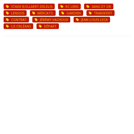
STADE BOLLAERT-DELELIS
RC LENS
SANG ET OR
LENSOIS
MERCATO
GARDIEN
TRANSFERT
CONTRAT
JÉRÉMY VACHOUX
JEAN-LOUIS LECA
US ORLÉANS
DÉPART