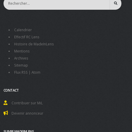
Calendrier
Effectif RC Lens
Histoire de MadeInLens
Mentions
Archives
Sitemap
Flux RSS
|
Atom
CONTACT
Contribuer sur MiL
Devenir annonceur
SUIVRE MADEINLENS