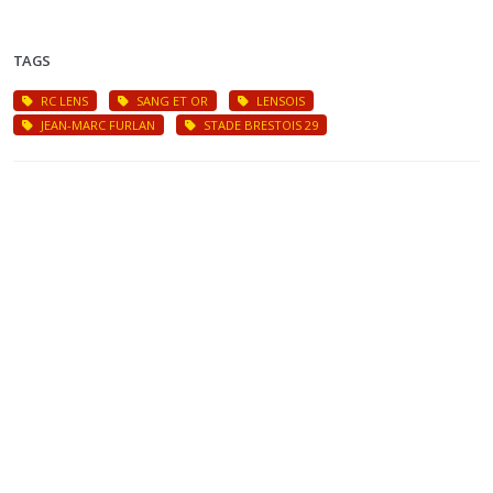
TAGS
RC LENS
SANG ET OR
LENSOIS
JEAN-MARC FURLAN
STADE BRESTOIS 29