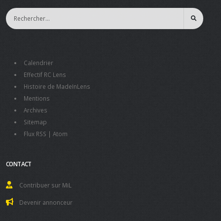
Calendrier
Effectif RC Lens
Histoire de MadeInLens
Mentions
Archives
Sitemap
Flux RSS
|
Atom
CONTACT
Contribuer sur MiL
Devenir annonceur