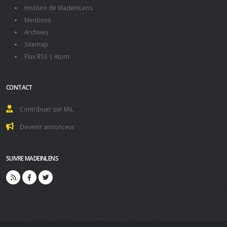
Histoire de MadeInLens
Mentions
Archives
Sitemap
Flux RSS
|
Atom
CONTACT
Contribuer sur MiL
Devenir annonceur
SUIVRE MADEINLENS