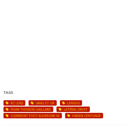
TAGS
RC LENS
SANG ET OR
LENSOIS
EVIAN THONON-GAILLARD
LATÉRAL DROIT
CLERMONT FOOT AUVERGNE 63
FABIEN CENTONZE