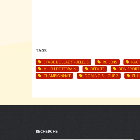
TAGS
STADE BOLLAERT-DELELIS
RC LENS
RACI
MILIEU DE TERRAIN
DÉFAITE
BEIN SPORT
CHAMPIONNAT
DOMINO'S LIGUE 2
EL-H
RECHERCHE