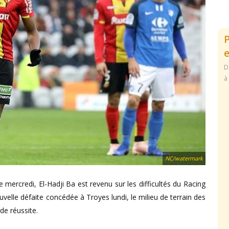
e
D
à
NC/watermark
 mercredi, El-Hadji Ba est revenu sur les difficultés du Racing
velle défaite concédée à Troyes lundi, le milieu de terrain des
de réussite.