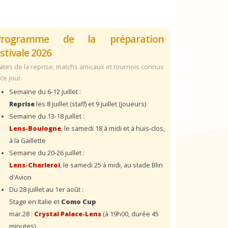
Programme de la préparation
stivale 2026
ates de la reprise, matchs amicaux et tournois connus
 ce jour.
Semaine du 6-12 juillet :
Reprise
les 8 juillet (staff) et 9 juillet (joueurs)
Semaine du 13-18 juillet :
Lens-Boulogne
, le samedi 18 à midi et à huis-clos,
à la Gaillette
Semaine du 20-26 juillet :
Lens-Charleroi
, le samedi 25 à midi, au stade Blin
d'Avion
Du 28 juillet au 1er août :
Stage en Italie et
Como Cup
mar.28 :
Crystal Palace-Lens
(à 19h00, durée 45
minutes)