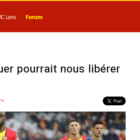
RC Lens
Forum
uer pourrait nous libérer
ns