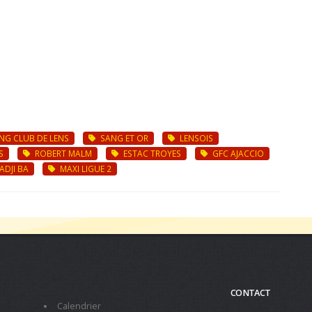
NG CLUB DE LENS
SANG ET OR
LENSOIS
S
ROBERT MALM
ESTAC TROYES
GFC AJACCIO
ADJI BA
MAXI LIGUE 2
CONTACT
Calendrier