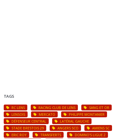
TAGS
RC LENS
RACING CLUB DE LENS
SANG ET OR
LENSOIS
MERCATO
PHILIPPE MONTANIER
DÉFENSEUR CENTRAL
LATÉRAL GAUCHE
STADE BRESTOIS 29
ANGERS SCO
AMIENS SC
ERIC ROY
TRANSFERTS
DOMINO'S LIGUE 2