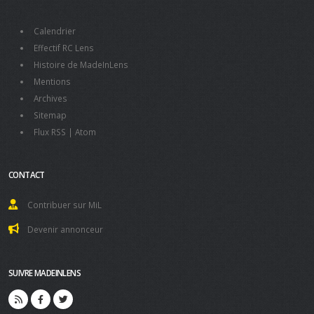
Calendrier
Effectif RC Lens
Histoire de MadeInLens
Mentions
Archives
Sitemap
Flux RSS
|
Atom
CONTACT
Contribuer sur MiL
Devenir annonceur
SUIVRE MADEINLENS