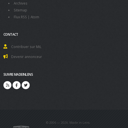
Archives
Sitemap
Flux RSS
|
Atom
CONTACT
Contribuer sur MiL
Devenir annonceur
SUIVRE MADEINLENS
© 2006 — 2026. Made in Lens.