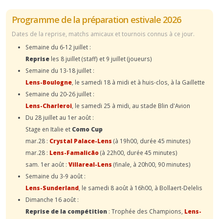
Programme de la préparation estivale 2026
Dates de la reprise, matchs amicaux et tournois connus à ce jour.
Semaine du 6-12 juillet :
Reprise
les 8 juillet (staff) et 9 juillet (joueurs)
Semaine du 13-18 juillet :
Lens-Boulogne
, le samedi 18 à midi et à huis-clos, à la Gaillette
Semaine du 20-26 juillet :
Lens-Charleroi
, le samedi 25 à midi, au stade Blin d'Avion
Du 28 juillet au 1er août :
Stage en Italie et
Como Cup
mar.28 :
Crystal Palace-Lens
(à 19h00, durée 45 minutes)
mar.28 :
Lens-Famalicão
(à 22h00, durée 45 minutes)
sam. 1er août :
Villareal-Lens
(finale, à 20h00, 90 minutes)
Semaine du 3-9 août :
Lens-Sunderland
, le samedi 8 août à 16h00, à Bollaert-Delelis
Dimanche 16 août :
Reprise de la compétition
: Trophée des Champions,
Lens-