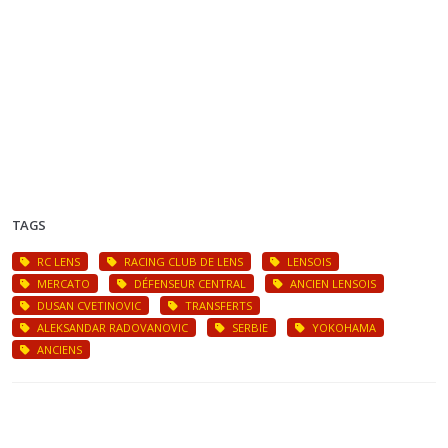
TAGS
RC LENS
RACING CLUB DE LENS
LENSOIS
MERCATO
DÉFENSEUR CENTRAL
ANCIEN LENSOIS
DUSAN CVETINOVIC
TRANSFERTS
ALEKSANDAR RADOVANOVIC
SERBIE
YOKOHAMA
ANCIENS