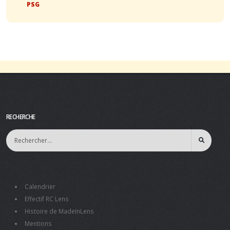
PSG
RECHERCHE
Calendrier
Effectif RC Lens
Histoire de MadeInLens
Mentions