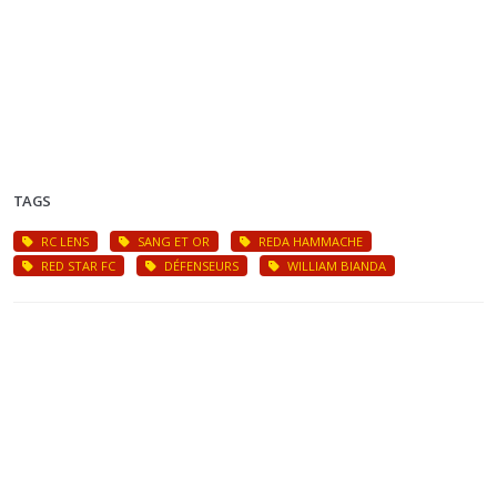
TAGS
RC LENS
SANG ET OR
REDA HAMMACHE
RED STAR FC
DÉFENSEURS
WILLIAM BIANDA