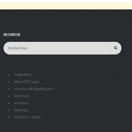
RECHERCHE
Calendrier
Effectif RC Lens
Histoire de MadeInLens
Mentions
Archives
Sitemap
Flux RSS
|
Atom