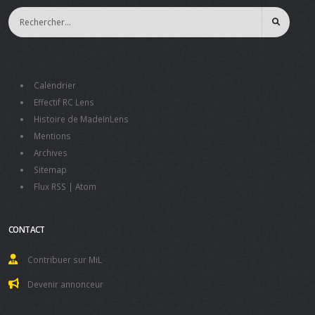
Calendrier
Effectif RC Lens
Histoire de MadeInLens
Mentions
Archives
Sitemap
Flux RSS
|
Atom
CONTACT
Contribuer sur MiL
Devenir annonceur