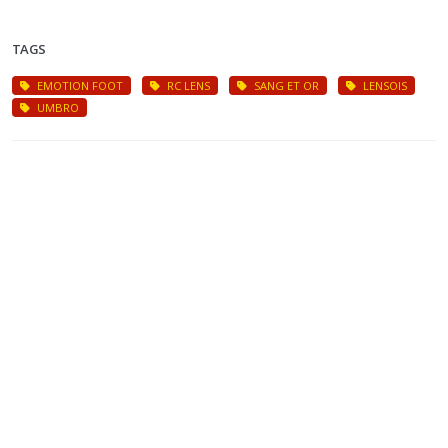
TAGS
EMOTION FOOT
RC LENS
SANG ET OR
LENSOIS
UMBRO