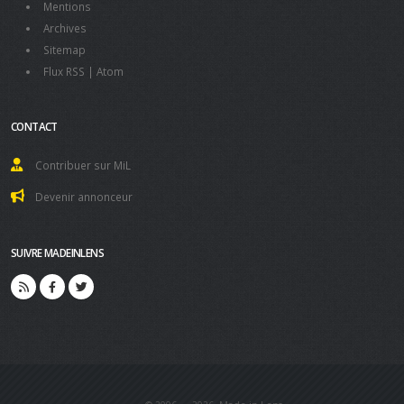
Mentions
Archives
Sitemap
Flux RSS
|
Atom
CONTACT
Contribuer sur MiL
Devenir annonceur
SUIVRE MADEINLENS