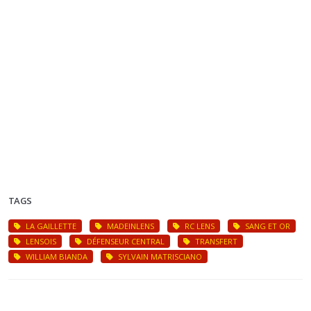
TAGS
LA GAILLETTE
MADEINLENS
RC LENS
SANG ET OR
LENSOIS
DÉFENSEUR CENTRAL
TRANSFERT
WILLIAM BIANDA
SYLVAIN MATRISCIANO