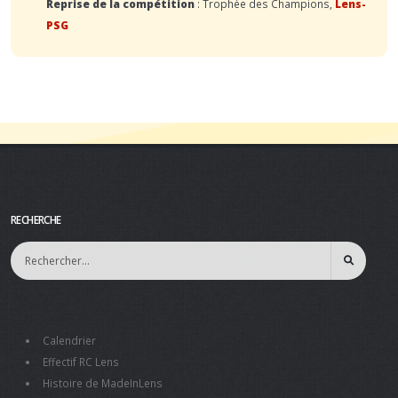
Reprise de la compétition
: Trophée des Champions,
Lens-
PSG
RECHERCHE
Calendrier
Effectif RC Lens
Histoire de MadeInLens