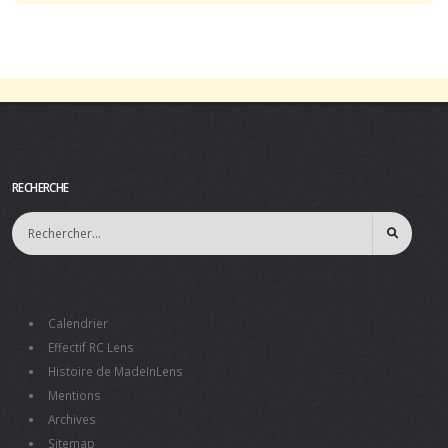
RECHERCHE
Calendrier
Effectif RC Lens
Histoire de MadeInLens
Mentions
Archives
Sitemap