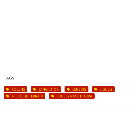
TAGS
RC LENS
SANG ET OR
LENSOIS
LIGUE 2
MILIEU DE TERRAIN
SOULEYMANE DIARRA