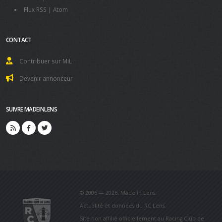
Flux RSS
|
Atom
CONTACT
Contribuer sur MiL
Devenir annonceur
SUIVRE MADEINLENS
© 2006 — 2026. Made in Lens.
Actualité et données du RC Lens.
Site non affilié officiellement au Racing Club de