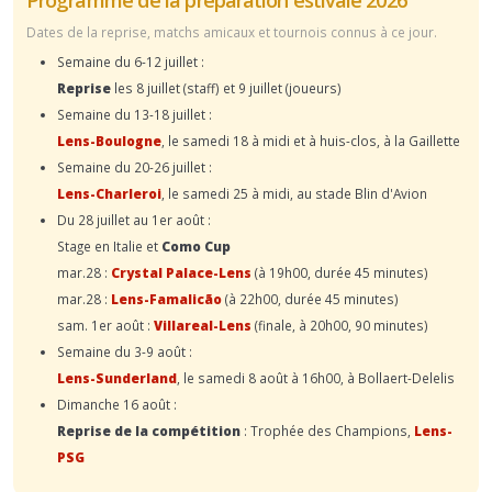
Dates de la reprise, matchs amicaux et tournois connus à ce jour.
Semaine du 6-12 juillet :
Reprise
les 8 juillet (staff) et 9 juillet (joueurs)
Semaine du 13-18 juillet :
Lens-Boulogne
, le samedi 18 à midi et à huis-clos, à la Gaillette
Semaine du 20-26 juillet :
Lens-Charleroi
, le samedi 25 à midi, au stade Blin d'Avion
Du 28 juillet au 1er août :
Stage en Italie et
Como Cup
mar.28 :
Crystal Palace-Lens
(à 19h00, durée 45 minutes)
mar.28 :
Lens-Famalicão
(à 22h00, durée 45 minutes)
sam. 1er août :
Villareal-Lens
(finale, à 20h00, 90 minutes)
Semaine du 3-9 août :
Lens-Sunderland
, le samedi 8 août à 16h00, à Bollaert-Delelis
Dimanche 16 août :
Reprise de la compétition
: Trophée des Champions,
Lens-
PSG