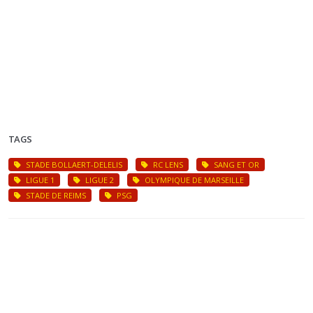
TAGS
STADE BOLLAERT-DELELIS
RC LENS
SANG ET OR
LIGUE 1
LIGUE 2
OLYMPIQUE DE MARSEILLE
STADE DE REIMS
PSG