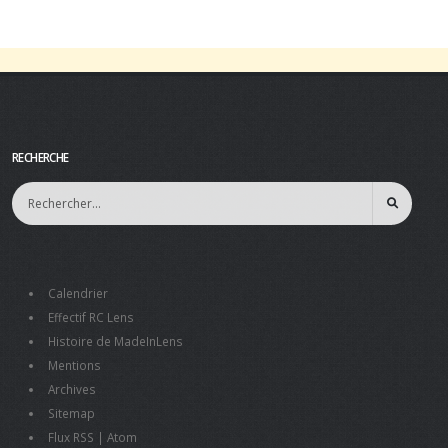
RECHERCHE
Calendrier
Effectif RC Lens
Histoire de MadeInLens
Mentions
Archives
Sitemap
Flux RSS
|
Atom