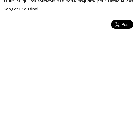
fautif, ce qui n'a toutefois pas porté préjudice pour l'attaque des
Sang et Or au final.