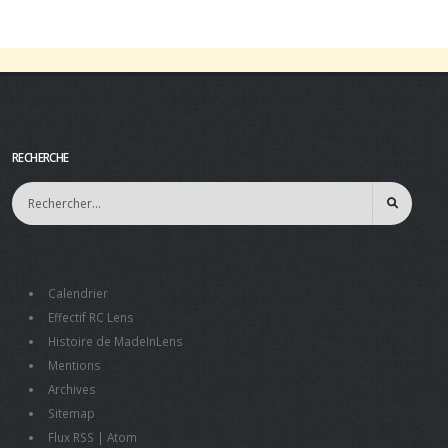
RECHERCHE
Calendrier
Effectif RC Lens
Histoire de MadeInLens
Mentions
Archives
Sitemap
Flux RSS
|
Atom