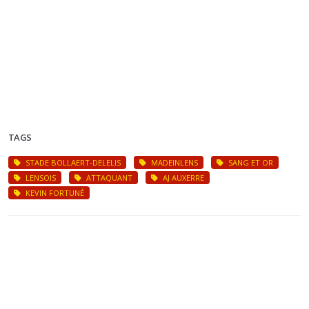
TAGS
STADE BOLLAERT-DELELIS
MADEINLENS
SANG ET OR
LENSOIS
ATTAQUANT
AJ AUXERRE
KEVIN FORTUNÉ