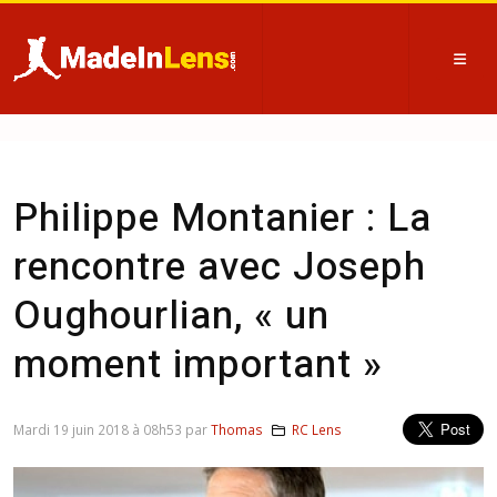
Philippe Montanier : La
rencontre avec Joseph
Oughourlian, « un
moment important »
Mardi 19 juin 2018 à 08h53 par
Thomas
RC Lens