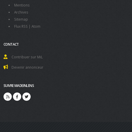
Mentions
Archives
Sitemap
Flux RSS
|
Atom
CONTACT
Contribuer sur MiL
Devenir annonceur
SUIVRE MADEINLENS