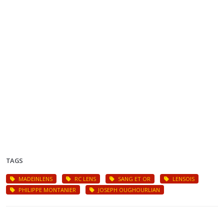
TAGS
MADEINLENS
RC LENS
SANG ET OR
LENSOIS
PHILIPPE MONTANIER
JOSEPH OUGHOURLIAN