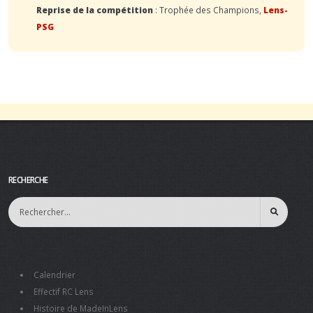
Reprise de la compétition
: Trophée des Champions,
Lens-
PSG
RECHERCHE
Calendrier
Effectif RC Lens
Histoire de MadeInLens