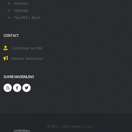
Archives
Sitemap
Flux RSS
|
Atom
CONTACT
Contribuer sur MiL
Devenir annonceur
SUIVRE MADEINLENS
© 2006 — 2026. Made in Lens.