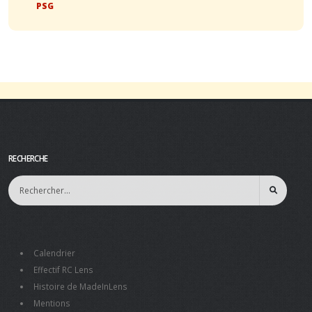
PSG
RECHERCHE
Calendrier
Effectif RC Lens
Histoire de MadeInLens
Mentions