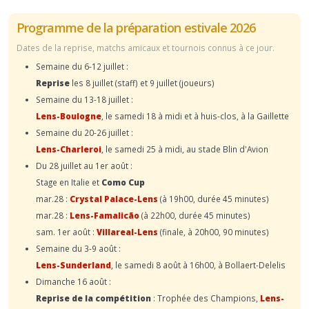
Programme de la préparation estivale 2026
Dates de la reprise, matchs amicaux et tournois connus à ce jour.
Semaine du 6-12 juillet :
Reprise
les 8 juillet (staff) et 9 juillet (joueurs)
Semaine du 13-18 juillet :
Lens-Boulogne
, le samedi 18 à midi et à huis-clos, à la Gaillette
Semaine du 20-26 juillet :
Lens-Charleroi
, le samedi 25 à midi, au stade Blin d'Avion
Du 28 juillet au 1er août :
Stage en Italie et
Como Cup
mar.28 :
Crystal Palace-Lens
(à 19h00, durée 45 minutes)
mar.28 :
Lens-Famalicão
(à 22h00, durée 45 minutes)
sam. 1er août :
Villareal-Lens
(finale, à 20h00, 90 minutes)
Semaine du 3-9 août :
Lens-Sunderland
, le samedi 8 août à 16h00, à Bollaert-Delelis
Dimanche 16 août :
Reprise de la compétition
: Trophée des Champions,
Lens-