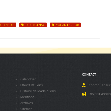
LENSOIS
DIDIER SÉNAC
YOHAN LACHOR
CONTACT
Calendrier
Effectif RC Lens
Contribuer sur
Histoire de MadeInLens
Devenir annon
Mentions
Archives
Sitemap