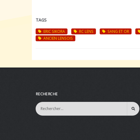
TAGS
ERIC SIKORA
RC LENS
SANG ET OR
ANCIEN LENSOIS
RECHERCHE