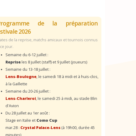
Programme de la préparation
stivale 2026
ates de la reprise, matchs amicaux et tournois connus
 ce jour.
Semaine du 6-12 juillet :
Reprise
les 8 juillet (staff) et 9 juillet (joueurs)
Semaine du 13-18 juillet :
Lens-Boulogne
, le samedi 18 à midi et à huis-clos,
à la Gaillette
Semaine du 20-26 juillet :
Lens-Charleroi
, le samedi 25 à midi, au stade Blin
d'Avion
Du 28 juillet au 1er août :
Stage en Italie et
Como Cup
mar.28 :
Crystal Palace-Lens
(à 19h00, durée 45
minutes)