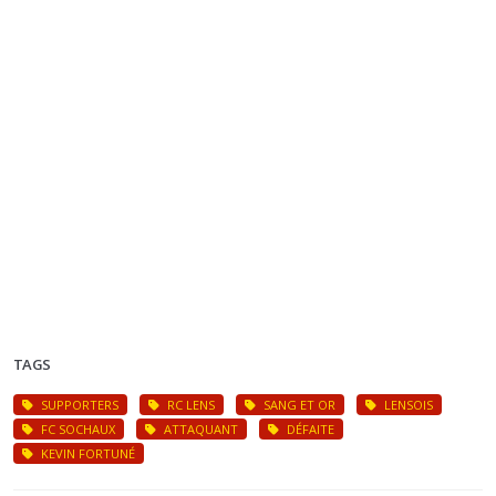
TAGS
SUPPORTERS
RC LENS
SANG ET OR
LENSOIS
FC SOCHAUX
ATTAQUANT
DÉFAITE
KEVIN FORTUNÉ