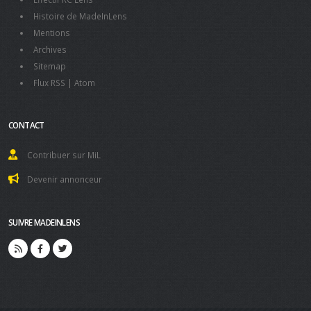
Histoire de MadeInLens
Mentions
Archives
Sitemap
Flux RSS
|
Atom
CONTACT
Contribuer sur MiL
Devenir annonceur
SUIVRE MADEINLENS