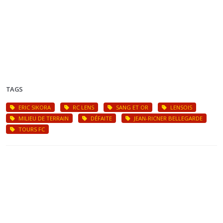
TAGS
ERIC SIKORA
RC LENS
SANG ET OR
LENSOIS
MILIEU DE TERRAIN
DÉFAITE
JEAN-RICNER BELLEGARDE
TOURS FC