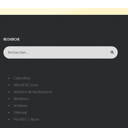
RECHERCHE
Calendrier
Effectif RC Lens
Histoire de MadeInLens
Mentions
Archives
Sitemap
Flux RSS
|
Atom