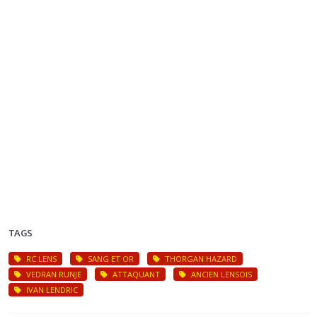
TAGS
RC LENS
SANG ET OR
THORGAN HAZARD
VEDRAN RUNJE
ATTAQUANT
ANCIEN LENSOIS
IVAN LENDRIC