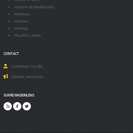
Histoire de MadeInLens
Mentions
Archives
Sitemap
Flux RSS
|
Atom
CONTACT
Contribuer sur MiL
Devenir annonceur
SUIVRE MADEINLENS