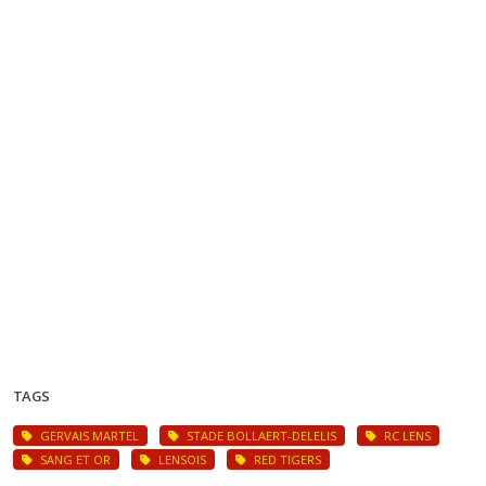
TAGS
GERVAIS MARTEL
STADE BOLLAERT-DELELIS
RC LENS
SANG ET OR
LENSOIS
RED TIGERS