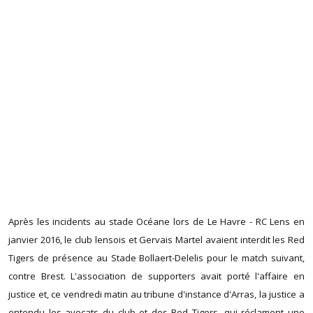
Après les incidents au stade Océane lors de Le Havre - RC Lens en
janvier 2016, le club lensois et Gervais Martel avaient interdit les Red
Tigers de présence au Stade Bollaert-Delelis pour le match suivant,
contre Brest. L'association de supporters avait porté l'affaire en
justice et, ce vendredi matin au tribune d'instance d'Arras, la justice a
entendu les avocats du club et des Red Tigers, qui réclament une