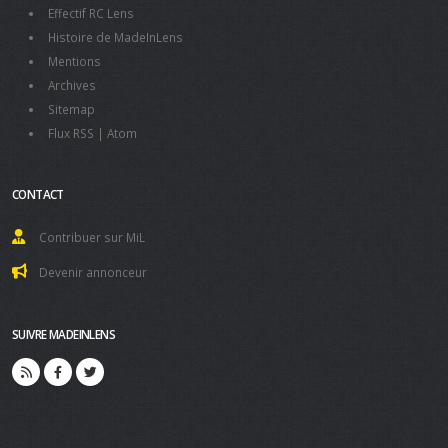
Effectif RC Lens
Histoire de MadeInLens
Mentions
Archives
Sitemap
Flux RSS
|
Atom
CONTACT
Contribuer sur MiL
Devenir annonceur
SUIVRE MADEINLENS