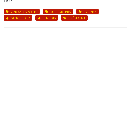
TAGS
GERVAIS MARTEL
SUPPORTERS
RC LENS
SANG ET OR
LENSOIS
PRÉSIDENT