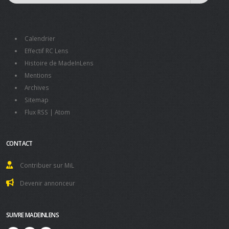
Calendrier
Effectif RC Lens
Histoire de MadeInLens
Mentions
Archives
Sitemap
Flux RSS
|
Atom
CONTACT
Contribuer sur MiL
Devenir annonceur
SUIVRE MADEINLENS