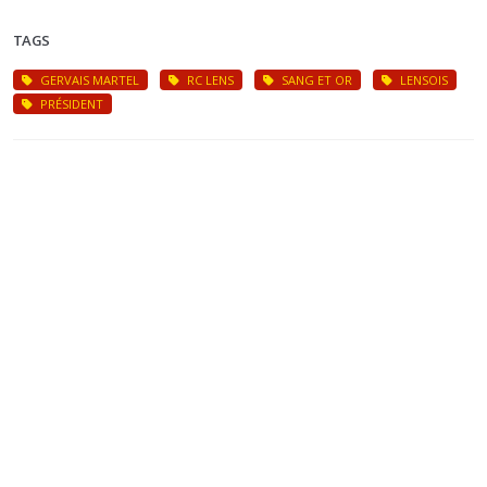
TAGS
GERVAIS MARTEL
RC LENS
SANG ET OR
LENSOIS
PRÉSIDENT