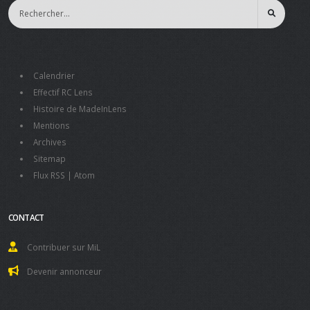
Calendrier
Effectif RC Lens
Histoire de MadeInLens
Mentions
Archives
Sitemap
Flux RSS
|
Atom
CONTACT
Contribuer sur MiL
Devenir annonceur