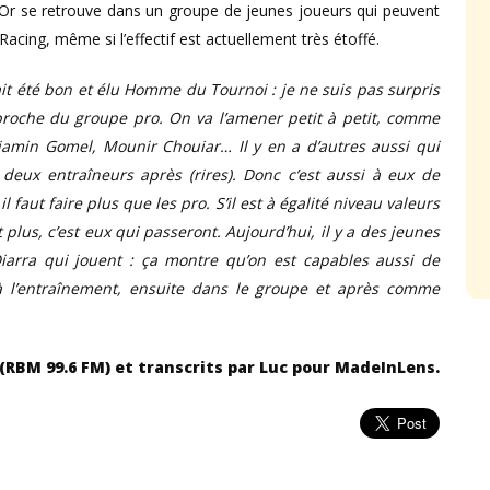
t Or se retrouve dans un groupe de jeunes joueurs qui peuvent
acing, même si l’effectif est actuellement très étoffé.
vait été bon et élu Homme du Tournoi : je ne suis pas surpris
st proche du groupe pro. On va l’amener petit à petit, comme
jamin Gomel, Mounir Chouiar… Il y en a d’autres aussi qui
 deux entraîneurs après (rires). Donc c’est aussi à eux de
 faut faire plus que les pro. S’il est à égalité niveau valeurs
t plus, c’est eux qui passeront. Aujourd’hui, il y a des jeunes
Diarra qui jouent : ça montre qu’on est capables aussi de
 à l’entraînement, ensuite dans le groupe et après comme
n (RBM 99.6 FM) et transcrits par Luc pour MadeInLens.