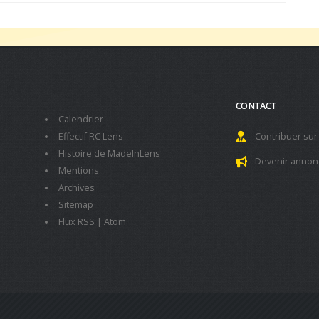
CONTACT
Calendrier
Effectif RC Lens
Contribuer sur
Histoire de MadeInLens
Devenir annon
Mentions
Archives
Sitemap
Flux RSS
|
Atom