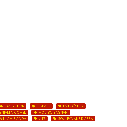
SANG ET OR
LENSOIS
ENTRAÎNEUR
ENJAMIN GOMEL
MODIBO SAGNAN
WILLIAM BIANDA
U17
SOULEYMANE DIARRA