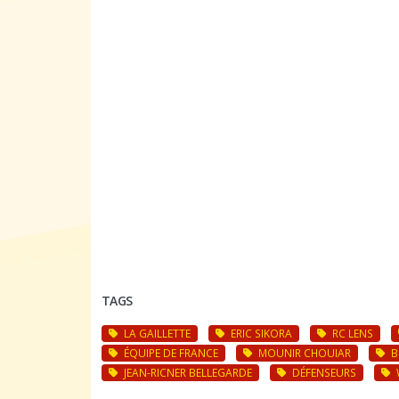
TAGS
LA GAILLETTE
ERIC SIKORA
RC LENS
ÉQUIPE DE FRANCE
MOUNIR CHOUIAR
B
JEAN-RICNER BELLEGARDE
DÉFENSEURS