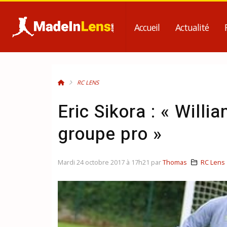
Accueil
Actualité
RC LENS
Eric Sikora : « Will
groupe pro »
Mardi 24 octobre 2017 à 17h21 par
Thomas
RC Lens