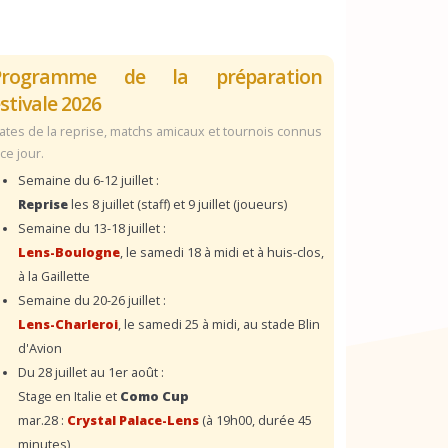
Programme de la préparation
stivale 2026
ates de la reprise, matchs amicaux et tournois connus
 ce jour.
Semaine du 6-12 juillet :
Reprise
les 8 juillet (staff) et 9 juillet (joueurs)
Semaine du 13-18 juillet :
Lens-Boulogne
, le samedi 18 à midi et à huis-clos,
à la Gaillette
Semaine du 20-26 juillet :
Lens-Charleroi
, le samedi 25 à midi, au stade Blin
d'Avion
Du 28 juillet au 1er août :
Stage en Italie et
Como Cup
mar.28 :
Crystal Palace-Lens
(à 19h00, durée 45
minutes)