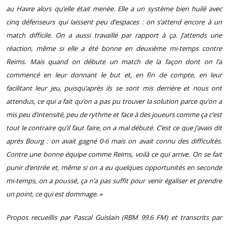
au Havre alors qu’elle était menée. Elle a un système bien huilé avec
cinq défenseurs qui laissent peu d’espaces : on s’attend encore à un
match difficile. On a aussi travaillé par rapport à ça. J’attends une
réaction, même si elle a été bonne en deuxième mi-temps contre
Reims. Mais quand on débute un match de la façon dont on l’a
commencé en leur donnant le but et, en fin de compte, en leur
facilitant leur jeu, puisqu’après ils se sont mis derrière et nous ont
attendus, ce qui a fait qu’on a pas pu trouver la solution parce qu’on a
mis peu d’intensité, peu de rythme et face à des joueurs comme ça c’est
tout le contraire qu’il faut faire, on a mal débuté. C’est ce que j’avais dit
après Bourg : on avait gagné 0-6 mais on avait connu des difficultés.
Contre une bonne équipe comme Reims, voilà ce qui arrive. On se fait
punir d’entrée et, même si on a eu quelques opportunités en seconde
mi-temps, on a poussé, ça n’a pas suffit pour venir égaliser et prendre
un point, ce qui est dommage. »
Propos recueillis par Pascal Guislain (RBM 99.6 FM) et transcrits par