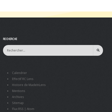
RECHERCHE
Calendrier
Effectif RC Lens
Histoire de MadeInLens
Mentions
Archives
Sitemap
Flux RSS
|
Atom