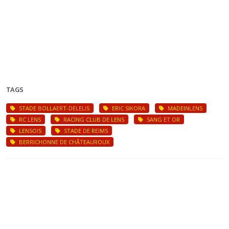
TAGS
STADE BOLLAERT-DELELIS
ERIC SIKORA
MADEINLENS
RC LENS
RACING CLUB DE LENS
SANG ET OR
LENSOIS
STADE DE REIMS
BERRICHONNE DE CHÂTEAUROUX