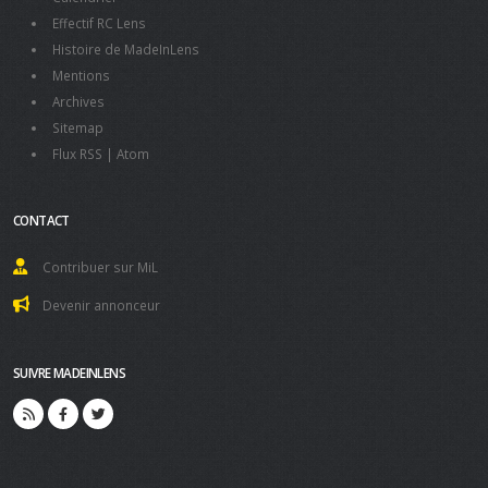
Effectif RC Lens
Histoire de MadeInLens
Mentions
Archives
Sitemap
Flux RSS
|
Atom
CONTACT
Contribuer sur MiL
Devenir annonceur
SUIVRE MADEINLENS