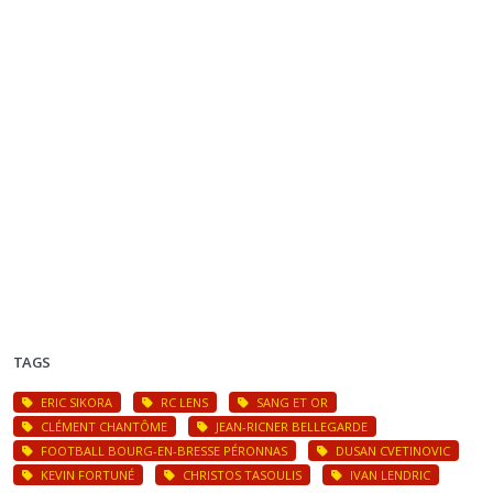
TAGS
ERIC SIKORA
RC LENS
SANG ET OR
CLÉMENT CHANTÔME
JEAN-RICNER BELLEGARDE
FOOTBALL BOURG-EN-BRESSE PÉRONNAS
DUSAN CVETINOVIC
KEVIN FORTUNÉ
CHRISTOS TASOULIS
IVAN LENDRIC