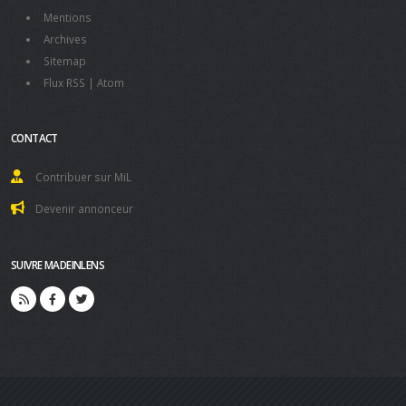
Mentions
Archives
Sitemap
Flux RSS
|
Atom
CONTACT
Contribuer sur MiL
Devenir annonceur
SUIVRE MADEINLENS