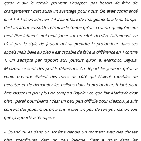
qu’on a sur le terrain peuvent s'adapter, pas besoin de faire de
changements : c’est aussi un avantage pour nous. On avait commencé
en 4-1-4-1 et on a fini en 4-4-2 sans faire de changements à la mi-temps,
c’est un atout aussi. On retrouve le Zoubir qu’on a connu, quelqu’un qui
peut être influent, qui peut jouer sur un côté, derrière l’attaquant, ce
n’est pas le style de joueur qui va prendre la profondeur dans ses
appels mais balle au pied il est capable de faire la différence en 1 contre
1. On s’adapte par rapport aux joueurs qu’on a. Markovic, Bayala,
Maazou, ce sont des profils différents. Au départ les joueurs qu’on a
voulu prendre étaient des mecs de côté qui étaient capables de
percuter et de demander les ballons dans la profondeur. Il faut peut
être laisser un peu plus de temps à Bayala ; ce que fait Markovic c’est
bien ; pareil pour Diarra ; c’est un peu plus difficile pour Maazou. Je suis
content des joueurs qu’on a pris, il faut un peu de temps mais on voit
que ça apporte à l’équipe. »
« Quand tu es dans un schéma depuis un moment avec des choses
bien spécifiques, c’est un peu logique. C’est à nous dans les