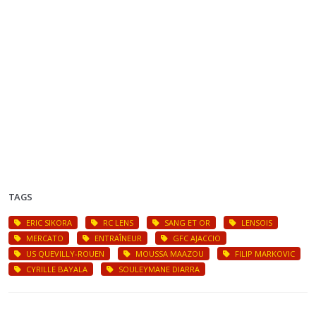
TAGS
ERIC SIKORA
RC LENS
SANG ET OR
LENSOIS
MERCATO
ENTRAÎNEUR
GFC AJACCIO
US QUEVILLY-ROUEN
MOUSSA MAAZOU
FILIP MARKOVIC
CYRILLE BAYALA
SOULEYMANE DIARRA