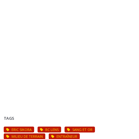
TAGS
ERIC SIKORA
RC LENS
SANG ET OR
MILIEU DE TERRAIN
ENTRAÎNEUR