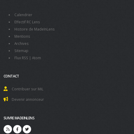
Calendrier
Effectif RC Lens
Histoire de MadeInLens
Mentions
Archives
Sitemap
Flux RSS
|
Atom
CONTACT
Contribuer sur MiL
Devenir annonceur
SUIVRE MADEINLENS