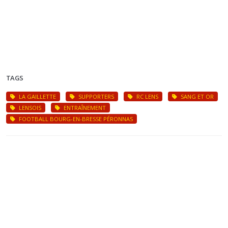
TAGS
LA GAILLETTE
SUPPORTERS
RC LENS
SANG ET OR
LENSOIS
ENTRAÎNEMENT
FOOTBALL BOURG-EN-BRESSE PÉRONNAS