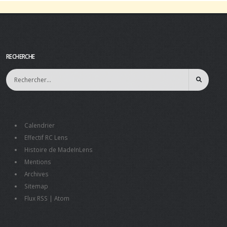
RECHERCHE
Calendrier
Effectif RC Lens
Histoire de MadeInLens
Mentions
Archives
Sitemap
Flux RSS
|
Atom