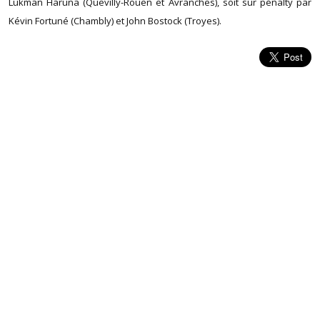
Lukman Haruna (Quevilly-Rouen et Avranches), soit sur pénalty par
Kévin Fortuné (Chambly) et John Bostock (Troyes).