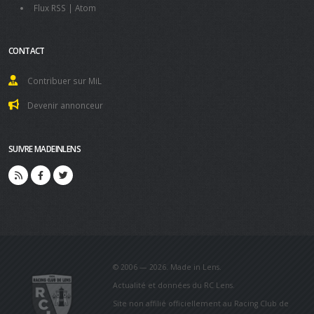
Flux RSS
|
Atom
CONTACT
Contribuer sur MiL
Devenir annonceur
SUIVRE MADEINLENS
© 2006 — 2026. Made in Lens.
Actualité et données du RC Lens.
Site non affilié officiellement au Racing Club de