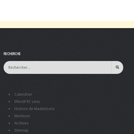
RECHERCHE
Calendrier
Effectif RC Lens
Histoire de MadeInLens
Mentions
Archives
Sitemap