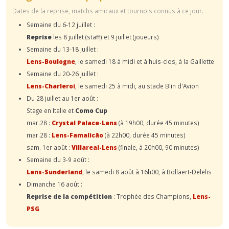
Dates de la reprise, matchs amicaux et tournois connus à ce jour.
Semaine du 6-12 juillet :
Reprise
les 8 juillet (staff) et 9 juillet (joueurs)
Semaine du 13-18 juillet :
Lens-Boulogne
, le samedi 18 à midi et à huis-clos, à la Gaillette
Semaine du 20-26 juillet :
Lens-Charleroi
, le samedi 25 à midi, au stade Blin d'Avion
Du 28 juillet au 1er août :
Stage en Italie et
Como Cup
mar.28 :
Crystal Palace-Lens
(à 19h00, durée 45 minutes)
mar.28 :
Lens-Famalicão
(à 22h00, durée 45 minutes)
sam. 1er août :
Villareal-Lens
(finale, à 20h00, 90 minutes)
Semaine du 3-9 août :
Lens-Sunderland
, le samedi 8 août à 16h00, à Bollaert-Delelis
Dimanche 16 août :
Reprise de la compétition
: Trophée des Champions,
Lens-
PSG