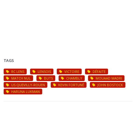
TAGS
RC LENS
LENSOIS
VICTOIRE
DÉFAITE
MATCH NUL
BUTS
CHAMBLY
MOUAAD MADRI
US QUEVILLY-ROUEN
KEVIN FORTUNÉ
JOHN BOSTOCK
HARUNA LUKMAN