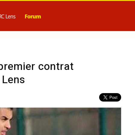
RC Lens
Forum
 premier contrat
 Lens