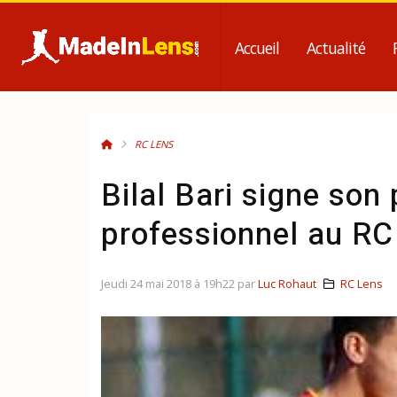
Accueil
Actualité
RC LENS
Bilal Bari signe son
professionnel au RC
Jeudi 24 mai 2018 à 19h22 par
Luc Rohaut
RC Lens