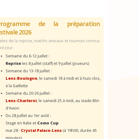
Programme de la préparation
stivale 2026
ates de la reprise, matchs amicaux et tournois connus
 ce jour.
Semaine du 6-12 juillet :
Reprise
les 8 juillet (staff) et 9 juillet (joueurs)
Semaine du 13-18 juillet :
Lens-Boulogne
, le samedi 18 à midi et à huis-clos,
à la Gaillette
Semaine du 20-26 juillet :
Lens-Charleroi
, le samedi 25 à midi, au stade Blin
d'Avion
Du 28 juillet au 1er août :
Stage en Italie et
Como Cup
mar.28 :
Crystal Palace-Lens
(à 19h00, durée 45
minutes)