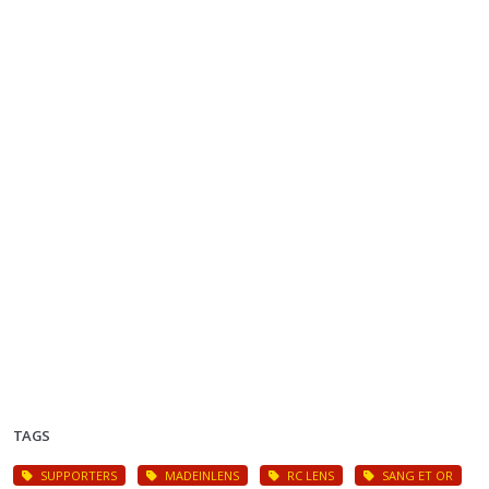
TAGS
SUPPORTERS
MADEINLENS
RC LENS
SANG ET OR