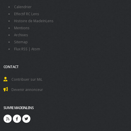
Calendrier
Effectif RC Lens
Histoire de MadeInLens
Mentions
Archives
Sitemap
Flux RSS
|
Atom
CONTACT
Contribuer sur MiL
Devenir annonceur
SUIVRE MADEINLENS