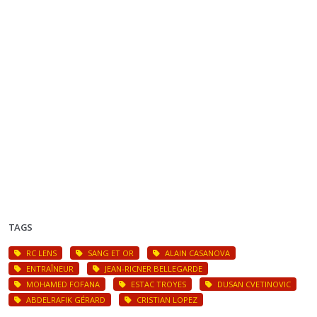
TAGS
RC LENS
SANG ET OR
ALAIN CASANOVA
ENTRAÎNEUR
JEAN-RICNER BELLEGARDE
MOHAMED FOFANA
ESTAC TROYES
DUSAN CVETINOVIC
ABDELRAFIK GÉRARD
CRISTIAN LOPEZ