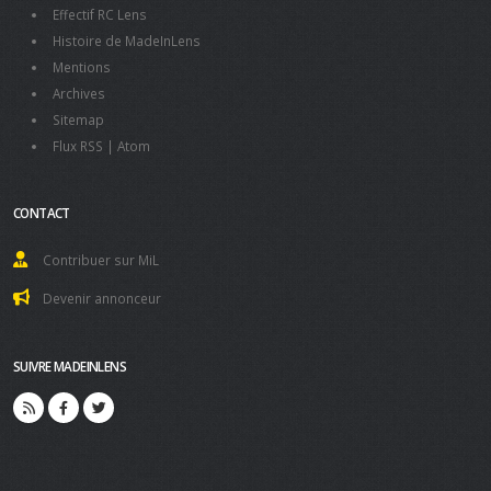
Effectif RC Lens
Histoire de MadeInLens
Mentions
Archives
Sitemap
Flux RSS
|
Atom
CONTACT
Contribuer sur MiL
Devenir annonceur
SUIVRE MADEINLENS