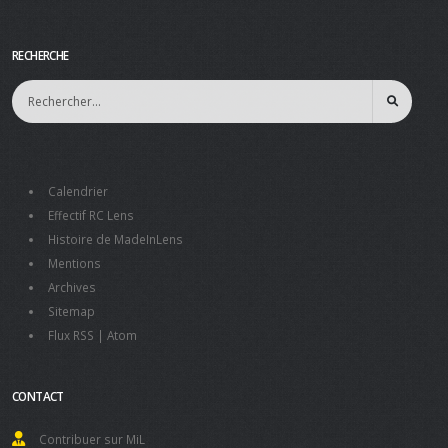
RECHERCHE
Calendrier
Effectif RC Lens
Histoire de MadeInLens
Mentions
Archives
Sitemap
Flux RSS
|
Atom
CONTACT
Contribuer sur MiL