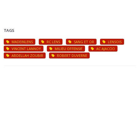
TAGS
MADEINLENS
RC LENS
SANG ET OR
LENSOIS
VINCENT LANNOY
MILIEU OFFENSIF
AC AJACCIO
ABDELLAH ZOUBIR
ROBERT DUVERNE